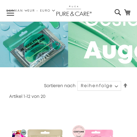
SPRACHE
WÄHRUNG
Searc
Me
GERMAN
EUR - EURO
Gesi
Aug
Abs
Sortieren nach
sort
Artikel
1
-
12
von
20