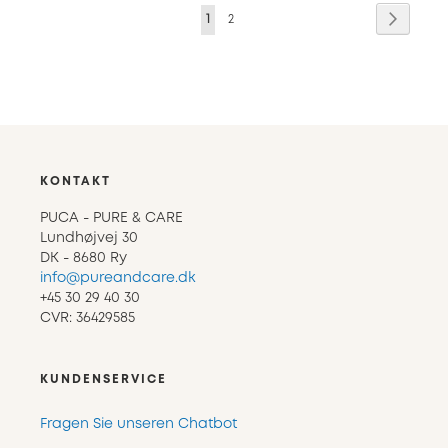
Seite
Seite
Weiter
Sie
Seite
1
2
lesen
gerade
die
Seite
KONTAKT
PUCA - PURE & CARE
Lundhøjvej 30
DK - 8680 Ry
info@pureandcare.dk
+45 30 29 40 30
CVR: 36429585
KUNDENSERVICE
Fragen Sie unseren Chatbot