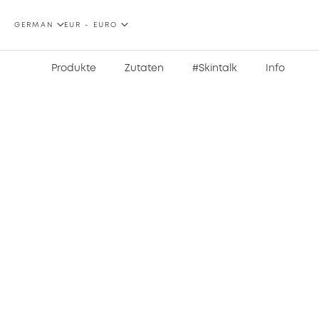
SPRACHE
WÄHRUNG
GERMAN
EUR - EURO
Produkte
Zutaten
#Skintalk
Info
Zum
Ende
der
Bildgalerie
springen